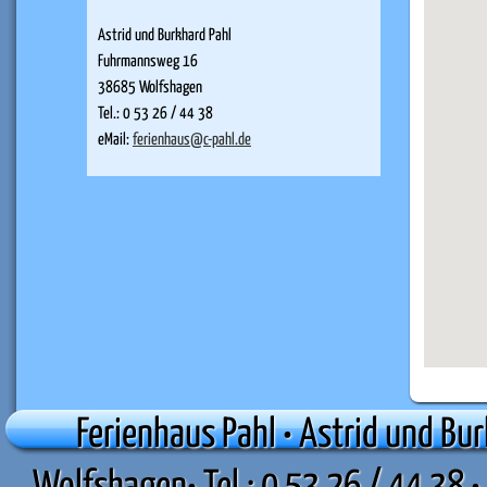
Astrid und Burkhard Pahl
Fuhrmannsweg 16
38685 Wolfshagen
Tel.: 0 53 26 / 44 38
eMail:
ferienhaus@c-pahl.de
Ferienhaus Pahl • Astrid und B